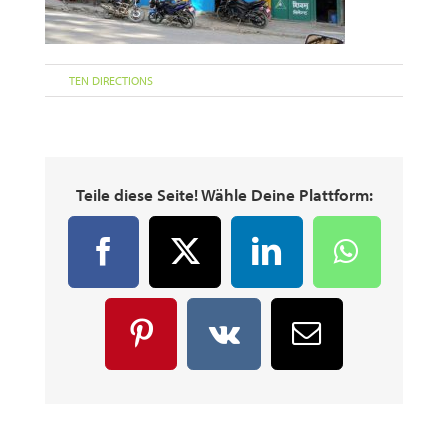
für
Von
TEN DIRECTIONS
|
Februar 28th, 2019
|
Kommentare deaktiviert
DSC0186
Teile diese Seite! Wähle Deine Plattform:
Facebook
X
LinkedIn
WhatsA
Pinterest
Vk
E-
Mail