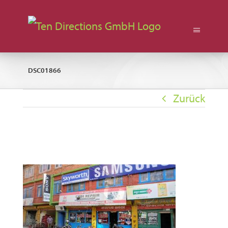
Zum
Inhalt
springen
DSC01866
Zurück
DSC01866