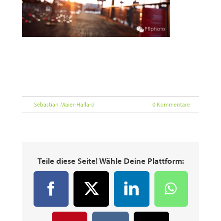
Audi Sport
© PRphoto PRpress.com.cn
Von
Sebastian Maier-Hallard
|
Oktober 4th, 2016
|
0 Kommentare
Teile diese Seite! Wähle Deine Plattform:
Facebook
X
LinkedIn
WhatsA